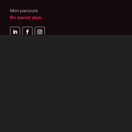
Mon parcours
En savoir plus.
Basé à Liège en Belgique.
SERVICES
Création d’Identité Graphique
Création de Site Web
Refonte Graphique
Site à Petit Budget
Référencement
CONTACT